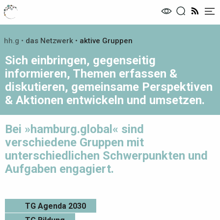
Me
hh.g
•
das Netzwerk •
aktive Gruppen
Sich einbringen, gegenseitig
informieren, Themen erfassen &
diskutieren, gemeinsame Perspektiven
& Aktionen entwickeln und umsetzen.
Bei »hamburg.global« sind
verschiedene Gruppen mit
unterschiedlichen Schwerpunkten und
Aufgaben engagiert.
TG Agenda 2030