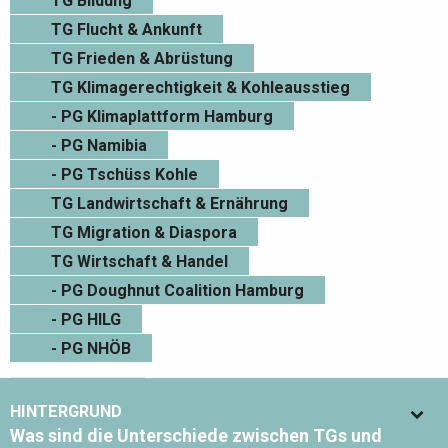
TG Bildung
TG Flucht & Ankunft
TG Frieden & Abrüstung
TG Klimagerechtigkeit & Kohleausstieg
- PG Klimaplattform Hamburg
- PG Namibia
- PG Tschüss Kohle
TG Landwirtschaft & Ernährung
TG Migration & Diaspora
TG Wirtschaft & Handel
- PG Doughnut Coalition Hamburg
- PG HILG
- PG NHÖB
HINTERGRUND
Was sind die Unterschiede zwischen TGs und