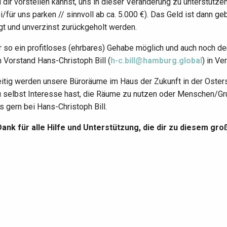
dir vorstellen kannst, uns in dieser Veränderung zu unterstützen
i/für uns parken // sinnvoll ab ca. 5.000 €). Das Geld ist dann 
gt und unverzinst zurückgeholt werden.
 so ein profitloses (ehrbares) Gehabe möglich und auch noch den
 Vorstand Hans-Christoph Bill (
h-c.bill@hamburg.global
) in Ve
itig werden unsere Büroräume im Haus der Zukunft in der Osters
 selbst Interesse hast, die Räume zu nutzen oder Menschen/Gr
s gern bei Hans-Christoph Bill.
Dank für alle Hilfe und Unterstützung, die dir zu diesem gr