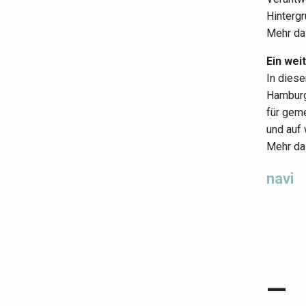
Hintergr
Mehr da
Ein wei
In dies
Hamburg
für gem
und auf
Mehr da
navi
—