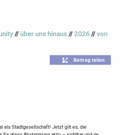
nity
//
über uns hinaus
//
2026
//
von
Beitrag teilen
 als Stadtgesellschaft! Jetzt gilt es, die
n für diese Abstimmung aktiv – sichtbar und im