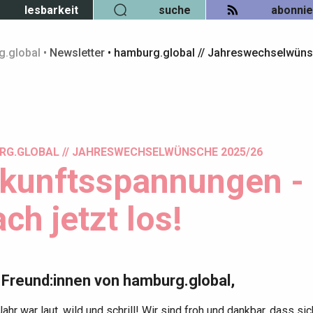
lesbarkeit
suche
abonni
.global
•
Newsletter
•
hamburg.global // Jahreswechselwün
G.GLOBAL // JAHRESWECHSELWÜNSCHE 2025/26
kunftsspannungen - m
ch jetzt los!
 Freund:innen von hamburg.global,
ahr war laut, wild und schrill! Wir sind froh und dankbar, dass 