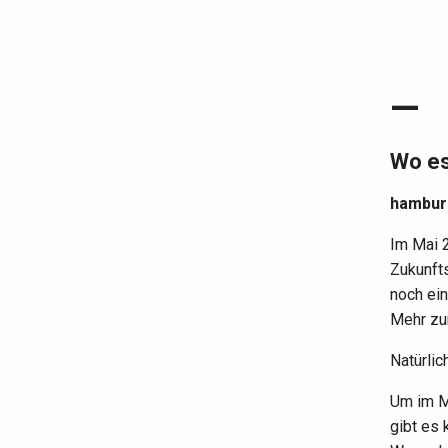
—
Wo es
hamburg
Im Mai 
Zukunfts
noch ein
Mehr zu
Natürlic
Um im M
gibt es