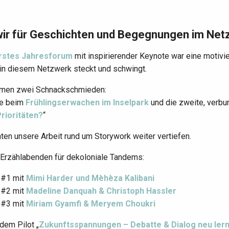
ir für Geschichten und Begegnungen im Net
rstes Jahresforum
mit inspirierender Keynote war eine motivie
 in diesem Netzwerk steckt und schwingt.
men zwei Schnackschmieden:
te beim
Frühlingserwachen im Inselpark
und die zweite, verbun
rioritäten?
“
ten unsere Arbeit rund um Storywork weiter vertiefen.
 Erzählabenden für dekoloniale Tandems:
 #1 mit
Mimi Harder und Mèhèza Kalibani
 #2 mit
Madeline Danquah & Christoph Hassler
 #3 mit
Miriam Gyamfi & Meryem Choukri
dem Pilot „
Zukunftsspannungen – Debatte & Dialog neu ler