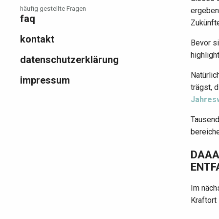
häufig gestellte Fragen
ergeben,
faq
Zukünfte
kontakt
Bevor s
highligh
datenschutzerklärung
Natürlic
impressum
trägst, 
Jahres
Tausend
bereiche
DAAAA
ENTFA
Im näch
Kraftort