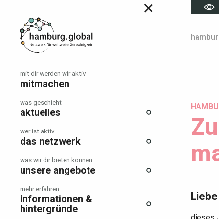
Menu
Hauptmenü
hamburg
mit dir werden wir aktiv
mitmachen
was geschieht
HAMBUR
aktuelles
Zu
wer ist aktiv
das netzwerk
ma
was wir dir bieten können
unsere angebote
mehr erfahren
Liebe
informationen &
hintergründe
dieses J