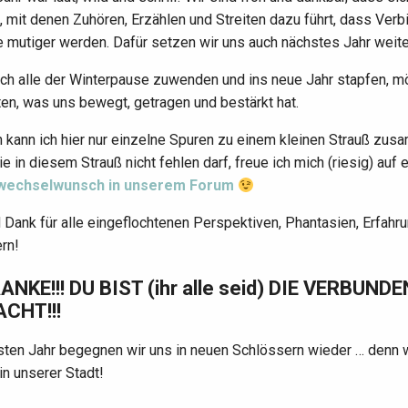
 mit denen Zuhören, Erzählen und Streiten dazu führt, dass Ver
 mutiger werden. Dafür setzen wir uns auch nächstes Jahr weiter
ich alle der Winterpause zuwenden und ins neue Jahr stapfen, m
ten, was uns bewegt, getragen und bestärkt hat.
h kann ich hier nur einzelne Spuren zu einem kleinen Strauß zus
die in diesem Strauß nicht fehlen darf, freue ich mich (riesig) a
wechselwunsch in unserem Forum
 Dank für alle eingeflochtenen Perspektiven, Phantasien, Erfah
rn!
NKE!!! DU BIST (ihr alle seid) DIE VERBUN
CHT!!!
sten Jahr begegnen wir uns in neuen Schlössern wieder … denn 
 in unserer Stadt!