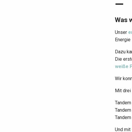
—
Was w
Unser
e
Energie
Dazu ka
Die ers
weiße P
Wir konn
Mit drei
Tandem
Tandem
Tandem
Und mit 