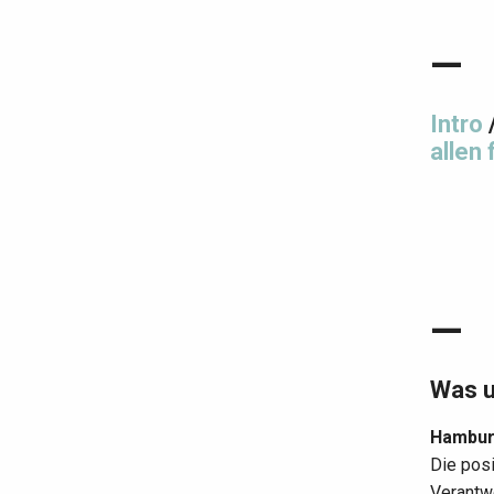
—
Intro
allen 
—
Was u
Hamburg
Die posi
Verantwo