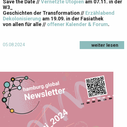
Save the Date //
Vernetzte Utopien
am 07.11. in der
W3_
Geschichten der Transformation //
Erzählabend
Dekolonisierung
am 19.09. in der Fasiathek
von allen für alle //
offener Kalender & Forum
.
05.08.2024
weiter lesen