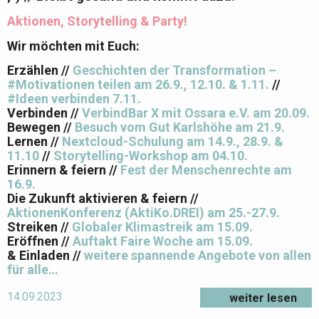
Aktionen, Storytelling & Party!
Wir möchten mit Euch:
Erzählen //
Geschichten der Transformation –
#Motivationen teilen am 26.9., 12.10. & 1.11.
//
#Ideen verbinden 7.11.
Verbinden //
VerbindBar X mit Ossara e.V. am 20.09.
Bewegen //
Besuch vom Gut Karlshöhe am 21.9.
Lernen //
Nextcloud-Schulung am 14.9., 28.9. &
11.10
//
Storytelling-Workshop am 04.10.
Erinnern & feiern //
Fest der Menschenrechte am
16.9.
Die Zukunft aktivieren & feiern //
AktionenKonferenz (AktiKo.DREI) am 25.-27.9.
Streiken //
Globaler Klimastreik am 15.09.
Eröffnen //
Auftakt Faire Woche am 15.09.
& Einladen //
weitere spannende Angebote von allen
für alle…
14.09.2023
weiter lesen