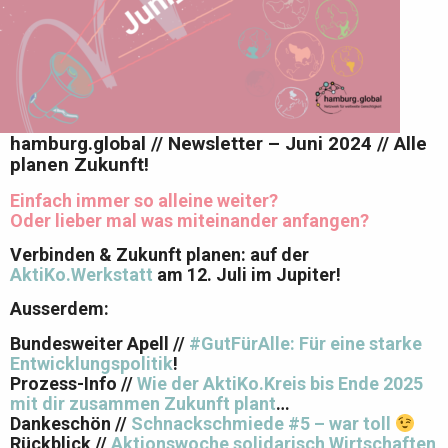
hamburg.global // Newsletter – Juni 2024 // Alle
planen Zukunft!
Einfach immer so alleine weiter?
Oder lieber mal was miteinander anfangen?
Verbinden & Zukunft planen: auf der
AktiKo.Werkstatt
am 12. Juli im Jupiter!
Ausserdem:
Bundesweiter Apell //
#GutFürAlle: Für eine starke
Entwicklungspolitik
!
Prozess-Info //
Wie der AktiKo.Kreis bis Ende 2025
mit dir zusammen Zukunft plant
…
Dankeschön //
Schnackschmiede #5 – war toll
Rückblick //
Aktionswoche solidarisch Wirtschaften