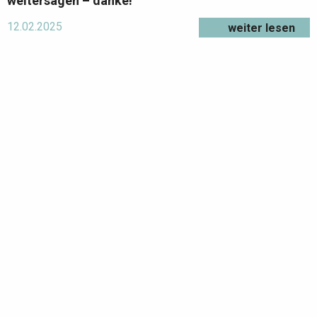
weitersagen – danke!
12.02.2025
weiter lesen