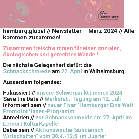
hamburg.global // Newsletter – März 2024 // Alle
kommen zusammen!
Zusammen freischwimmen für einen sozialen,
ökologischen und gerechten Wandel!
Die nächste Gelegenheit dafür: die
Schnackschmiede
am
27. April
in Wilhelmsburg.
Ausserdem folgendes:
Fokussiert //
unsere Schwerpunktthemen 2024
Save the Date //
Werkstatt-Tagung am 12. Juli
Informiert sein //
neuer Flyer “Hamburger Eine Welt-
Promotor*innen-Programm
Anmelden //
zur Schnackschmeide am 27. April im
Lernort KulturKapelle
Dabei sein //
Aktionswoche “solidarisch
Wirtschaften” vom 30.4.-13.5. im Jupiter