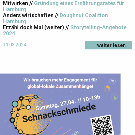
Mitwirken //
Gründung eines Ernährungsrates für
Hamburg
Anders wirtschaften //
Doughnut Coalition
Hamburg
Erzähl doch Mal (weiter) //
Storytelling-Angebote
2024
11.03.2024
weiter lesen