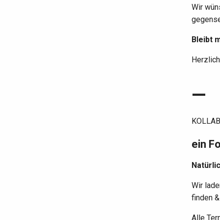
Wir wün
gegense
Bleibt 
Herzlic
—
KOLLAB
ein F
Natürli
Wir lad
finden &
Alle Te