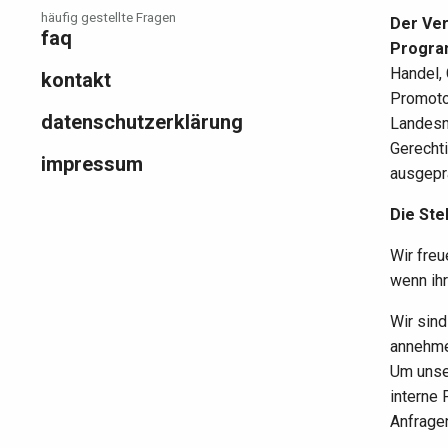
häufig gestellte Fragen
Der Ver
faq
Progra
Handel,
kontakt
Promoto
datenschutzerklärung
Landesn
Gerechti
impressum
ausgepr
Die Ste
Wir fre
wenn ihr
Wir sind
annehme
Um unser
interne
Anfrage