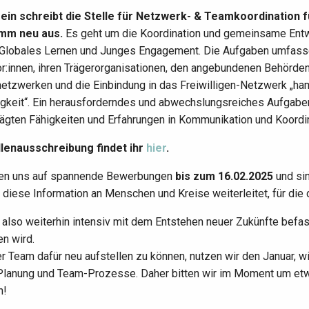
ein schreibt die Stelle für Netzwerk- & Teamkoordination
mm neu aus.
Es geht um die Koordination und gemeinsame Entwic
 Globales Lernen und Junges Engagement. Die Aufgaben umfas
r:innen, ihren Trägerorganisationen, den angebundenen Behörde
etzwerken und die Einbindung in das Freiwilligen-Netzwerk „ha
gkeit“. Ein herausforderndes und abwechslungsreiches Aufgabenf
ägten Fähigkeiten und Erfahrungen in Kommunikation und Koordi
llenausschreibung findet ihr
hier
.
uen uns auf spannende Bewerbungen
bis zum 16.02.2025
und sin
 diese Information an Menschen und Kreise weiterleitet, für die
 also weiterhin intensiv mit dem Entstehen neuer Zukünfte bef
n wird.
 Team dafür neu aufstellen zu können, nutzen wir den Januar, w
 Planung und Team-Prozesse. Daher bitten wir im Moment um et
n!