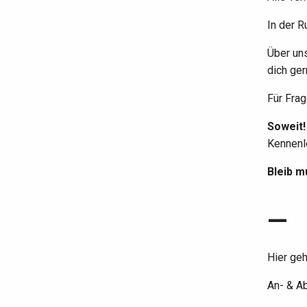
In der R
Über un
dich ger
Für Frag
Soweit!
Kennenle
Bleib m
—
Hier ge
An- & 