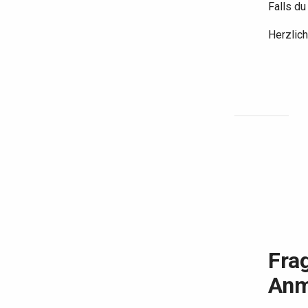
Falls du
Herzlic
Frag
Anm