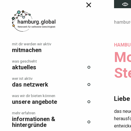
Menu
Hauptmenü
hamburg
mit dir werden wir aktiv
HAMBUR
mitmachen
Mo
was geschieht
aktuelles
St
wer ist aktiv
das netzwerk
was wir dir bieten können
Liebe
unsere angebote
das neu
mehr erfahren
informationen &
herausf
hintergründe
entwicke