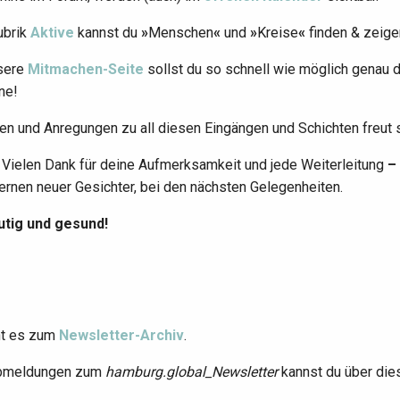
ubrik
Aktive
kannst du
»
Menschen
«
und
»
Kreise
«
finden & zeige
sere
Mitmachen-Seite
sollst du so schnell wie möglich genau 
ne!
en und Anregungen zu all diesen Eingängen und Schichten freut 
Vielen Dank für deine Aufmerksamkeit und jede Weiterleitung
–
rnen neuer Gesichter, bei den nächsten Gelegenheiten.
utig und gesund!
ht es zum
Newsletter-Archiv
.
Abmeldungen zum
hamburg.global_Newsletter
kannst du über di