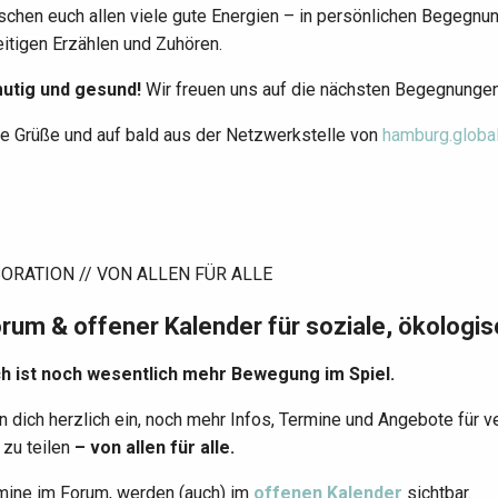
schen euch allen viele gute Energien – in persönlichen Begegn
itigen Erzählen und Zuhören.
mutig und gesund!
Wir freuen uns auf die nächsten Begegnunge
he Grüße und auf bald aus der Netzwerkstelle von
hamburg.globa
ORATION // VON ALLEN FÜR ALLE
orum & offener Kalender für soziale, ökolog
ch ist noch wesentlich mehr Bewegung im Spiel.
en dich herzlich ein, noch mehr Infos, Termine und Angebote fü
 zu teilen
–
von allen für alle.
rmine im Forum, werden (auch) im
offenen Kalender
sichtbar.