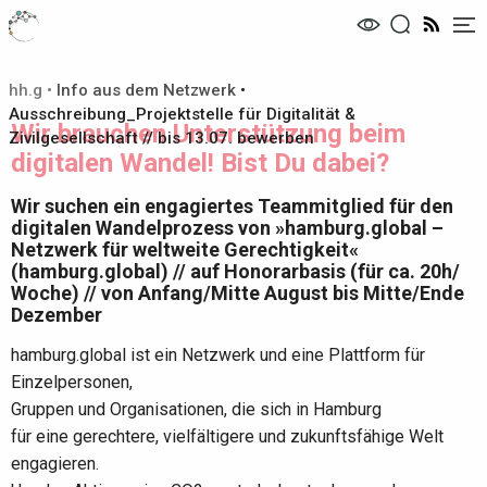
Me
hh.g
•
Info aus dem Netzwerk
•
Ausschreibung_Projektstelle für Digitalität &
Wir brauchen Unterstützung beim
Zivilgesellschaft // bis 13.07. bewerben
digitalen Wandel! Bist Du dabei?
Wir suchen ein engagiertes Teammitglied für den
digitalen Wandelprozess von »hamburg.global –
Netzwerk für weltweite Gerechtigkeit«
(hamburg.global) // auf Honorarbasis (für ca. 20h/
Woche) // von Anfang/Mitte August bis Mitte/Ende
Dezember
hamburg.global ist ein Netzwerk und eine Plattform für
Einzelpersonen,
Gruppen und Organisationen, die sich in Hamburg
für eine gerechtere, vielfältigere und zukunftsfähige Welt
engagieren.