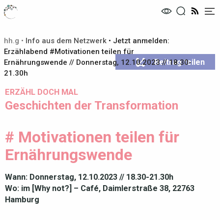
Me
hh.g
•
Info aus dem Netzwerk
•
Jetzt anmelden:
Erzählabend #Motivationen teilen für
Beitrag teilen
Ernährungswende // Donnerstag, 12.10.2023 // 18.30-
21.30h
ERZÄHL DOCH MAL
Geschichten der Transformation
# Motivationen teilen für
Ernährungswende
Wann: Donnerstag, 12.10.2023 // 18.30-21.30h
Wo: im [Why not?] – Café, Daimlerstraße 38, 22763
Hamburg