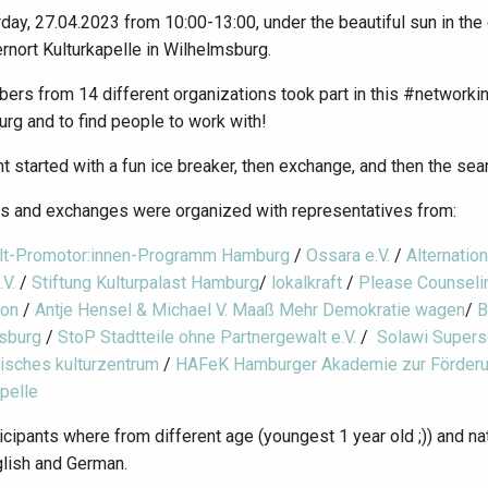
day, 27.04.2023 from 10:00-13:00, under the beautiful sun in t
ernort Kulturkapelle in Wilhelmsburg.
rs from 14 different organizations took part in this #networking 
rg and to find people to work with!
t started with a fun ice breaker, then exchange, and then the sear
s and exchanges were organized with representatives from:
lt-Promotor:innen-Programm Hamburg
/
Ossara e.V.
/
Alternation
.V.
/
Stiftung Kulturpalast Hamburg
/
lokalkraft
/
Please Counseli
ion
/
Antje Hensel & Michael V. Maaß Mehr Demokratie wagen
/
B
sburg
/
StoP Stadtteile ohne Partnergewalt e.V.
/
Solawi Super
tisches kulturzentrum
/
HAFeK Hamburger Akademie zur Förderu
pelle
icipants where from different age (youngest 1 year old ;)) and nati
glish and German.