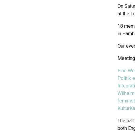
On Satur
at the L
18 membe
in Hambu
Our even
Meeting
Eine We
Politik e
Integrat
Wilhelm
feminis
KulturKa
The part
both En