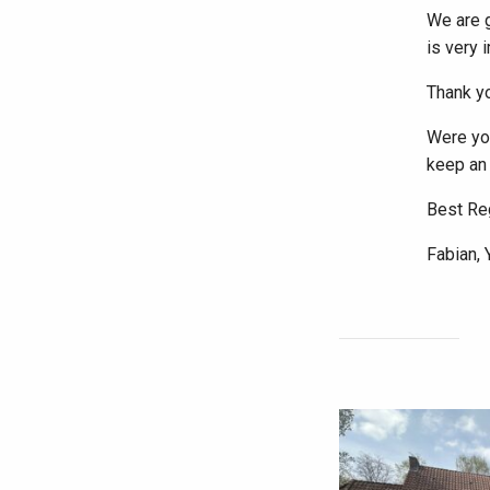
We are g
is very 
Thank yo
Were you
keep an
Best Re
Fabian, 