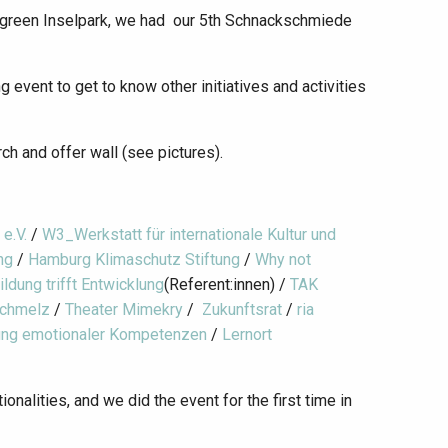
he green Inselpark, we had our 5th Schnackschmiede
event to get to know other initiatives and activities
ch and offer wall (see pictures).
 e.V.
/
W3_Werkstatt für internationale Kultur und
ng
/
Hamburg Klimaschutz Stiftung
/
Why not
ildung trifft Entwicklung
(Referent:innen) /
TAK
schmelz
/
Theater Mimekry
/
Zukunftsrat
/
ria
ng emotionaler Kompetenzen
/
Lernort
onalities, and we did the event for the first time in