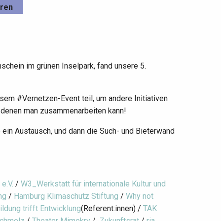
eren
chein im grünen Inselpark, fand unsere 5.
sem #Vernetzen-Event teil, um andere Initiativen
it denen man zusammenarbeiten kann!
e ein Austausch, und dann die Such- und Bieterwand
 e.V.
/
W3_Werkstatt für internationale Kultur und
ng
/
Hamburg Klimaschutz Stiftung
/
Why not
ildung trifft Entwicklung
(Referent:innen) /
TAK
schmelz
/
Theater Mimekry
/
Zukunftsrat
/
ria