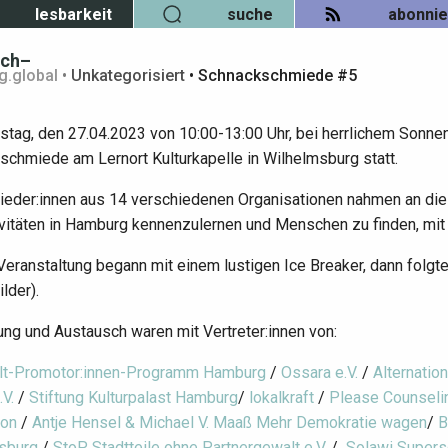
lesbarkeit
suche
abonni
sch–
.global
•
Unkategorisiert
•
Schnackschmiede #5
ag, den 27.04.2023 von 10:00-13:00 Uhr, bei herrlichem Sonnens
chmiede am Lernort Kulturkapelle in Wilhelmsburg statt.
ieder:innen aus 14 verschiedenen Organisationen nahmen an die
ivitäten in Hamburg kennenzulernen und Menschen zu finden, m
eranstaltung begann mit einem lustigen Ice Breaker, dann folgt
ilder).
ng und Austausch waren mit Vertreter:innen von:
lt-Promotor:innen-Programm Hamburg
/
Ossara e.V.
/
Alternation
.V.
/
Stiftung Kulturpalast Hamburg
/
lokalkraft
/
Please Counseli
ion
/
Antje Hensel & Michael V. Maaß Mehr Demokratie wagen
/
B
sburg
/
StoP Stadtteile ohne Partnergewalt e.V.
/
Solawi Super