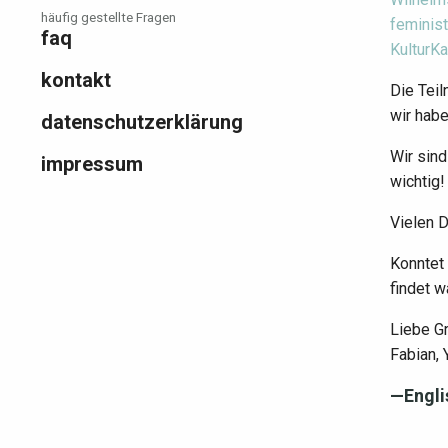
häufig gestellte Fragen
feminis
faq
KulturKa
kontakt
Die Teil
wir habe
datenschutzerklärung
Wir sind
impressum
wichtig!
Vielen D
Konntet 
findet w
Liebe G
Fabian, 
—Engl