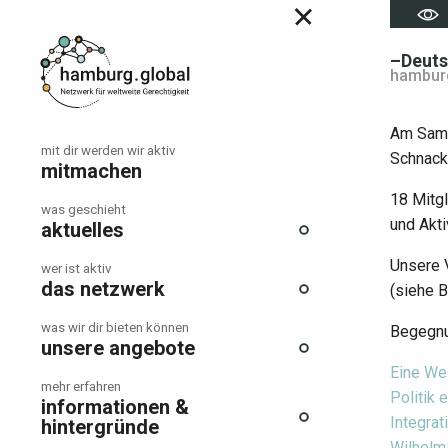
Menu
Hauptmenü
–Deut
hamburg
Am Samst
mit dir werden wir aktiv
Schnacks
mitmachen
18 Mitgl
was geschieht
und Akt
aktuelles
Unsere V
wer ist aktiv
das netzwerk
(siehe B
was wir dir bieten können
Begegnu
unsere angebote
Eine We
mehr erfahren
Politik e
informationen &
Integrat
hintergründe
Wilhelm