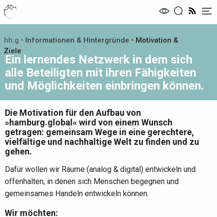
Me
hh.g
•
Informationen & Hintergründe
•
Motivation &
Ziele
Ein lernendes Netzwerk in dem sich
alle Beteiligten mit ihren Fähigkeiten
und Möglichkeiten einbringen können.
Die Motivation für den Aufbau von
»hamburg.global« wird von einem Wunsch
getragen: gemeinsam Wege in eine gerechtere,
vielfältige und nachhaltige Welt zu finden und zu
gehen.
Dafür wollen wir Räume (analog & digital) entwickeln und
offenhalten, in denen sich Menschen begegnen und
gemeinsames Handeln entwickeln können.
Wir möchten: