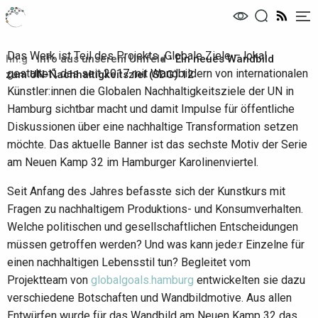
Me
Das Werk ist Teil des Projekts „Globale Ziele – lokal
hh.g
•
Info aus unserem Umfeld
•
Ein neues Wandbild
gestaltet“, das seit 2017 mit Wandbildern von internationalen
zum UN-Nachhaltigkeitsziel (SDG) 12
Künstler:innen die Globalen Nachhaltigkeitsziele der UN in
Hamburg sichtbar macht und damit Impulse für öffentliche
Diskussionen über eine nachhaltige Transformation setzen
möchte. Das aktuelle Banner ist das sechste Motiv der Serie
am Neuen Kamp 32 im Hamburger Karolinenviertel.
Seit Anfang des Jahres befasste sich der Kunstkurs mit
Fragen zu nachhaltigem Produktions- und Konsumverhalten.
Welche politischen und gesellschaftlichen Entscheidungen
müssen getroffen werden? Und was kann jede:r Einzelne für
einen nachhaltigen Lebensstil tun? Begleitet vom
Projektteam von
globalgoals.hamburg
entwickelten sie dazu
verschiedene Botschaften und Wandbildmotive. Aus allen
Entwürfen wurde für das Wandbild am Neuen Kamp 32 das